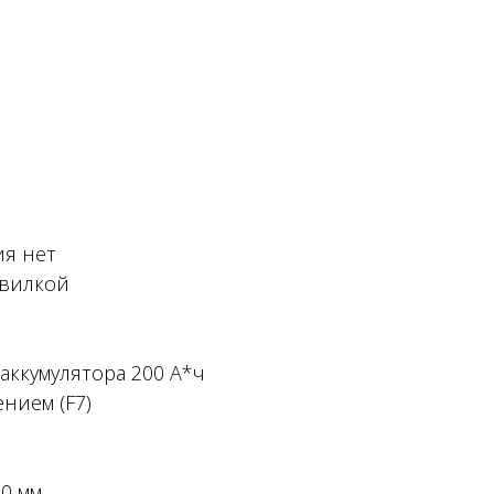
ия нет
 вилкой
аккумулятора 200 А*ч
ением (F7)
0 мм