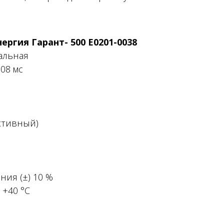
ергия Гарант- 500 Е0201-0038
альная
08 мс
0
активный)
ия (±) 10 %
 +40 °С