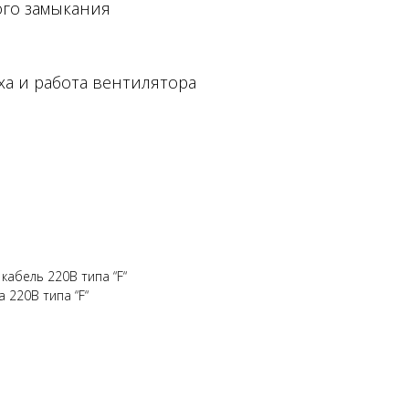
ого замыкания
ха и работа вентилятора
кабель 220В типа “F“
 220В типа “F“