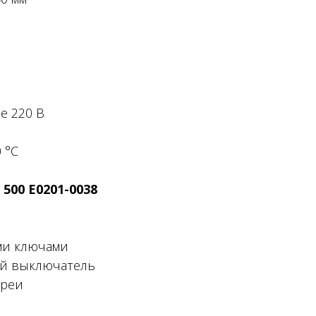
е 220 В
 °С
500 Е0201-0038
ми ключами
ий выключатель
ареи