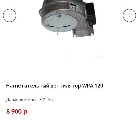
Нагнетательный вентилятор WPA 120
Ср
He
Давление макс. 345 Pa
Производительность макс. 255 м3/ч
1 к
р.
8 900
1 