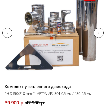
Комплект утепленного дымохода
Ко
PH D150/210 mm (4 МЕТРА) AISI 304-0,5 мм / 430-0,5 мм
PH
р.
р.
39 900
47 900
29