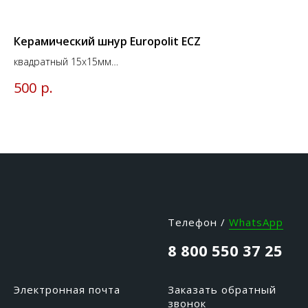
Керамический шнур Europolit ECZ
Ко
квадратный 15х15мм
Ди
t°до 1100 °C
35
р.
500
9 
Телефон /
WhatsApp
8 800 550 37 25
Электронная почта
Заказать обратный
звонок