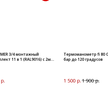
MER 3/4 монтажный
Термоманометр fi 80 
лект 11 в 1 (RAL9016) c 2мя
бар до 120 градусов
нштейнами
р.
р.
р.
1 500
1 900