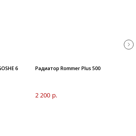
GOSHE 6
Радиатор Rommer Plus 500
Акк
100
Емко
р.
2 200
24 