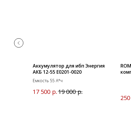
ik SP-35
Аккумулятор для ибп Энергия
ROM
АКБ 12-55 Е0201-0020
комп
кро
Емкость 55 А*ч
р.
р.
17 500
19 000
250